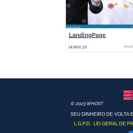
LandingPage
Read
24
NOV, 23
© 2023 WHOST
SEU DINHEIRO DE VOLTA 
L.G.P.D. LEI GERAL DE 