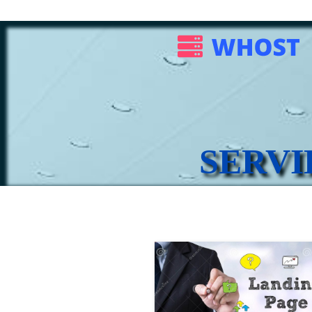
S
ERVI